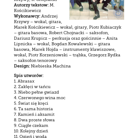
Autorzy tekstow:
M.
Kościkiewicz
Wykonawcy:
Andrzej
Krzywy – wokal, gitara,
Marek Kościkiewicz – wokal, gitary, Piotr Kubiaczyk
– gitara basowa, Robert Chojnacki – saksofon,
Dariusz Krupicz – perkusja oraz gościnnie – Anita
Lipnicka – wokal, Bogdan Kowalewski – gitara
basowa, Marek Hojda – instrumenty klawiszowe,
wokal, Piotr Korzeniowski – trąbka, Grzegorz Rydka
– saksofon tenorowy
Design:
Niebieska Machina
Spis utworów:
1. Abrasax
2. Zaklęci w tańcu
3. Niebo pełne gwiazd
4. Czerwonego wina moc
5. Świat się kręci
6. Ta sama historia
7. Kamień i aksamit
8. Dwa proste słowa
9. Ciągle czekam
10. Kolejny dzień
11. Ogień i woda