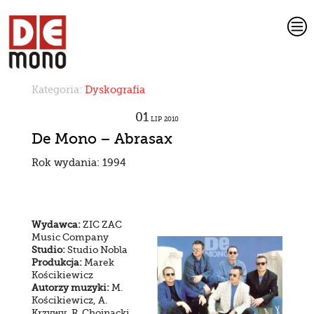
c
Kategoria:
Dyskografia
01
LIP
2010
De Mono – Abrasax
Rok wydania: 1994
Wydawca:
ZIC ZAC
Music Company
Studio:
Studio Nobla
Produkcja:
Marek
Kościkiewicz
Autorzy muzyki:
M.
Kościkiewicz, A.
Krzywy, R. Chojnacki