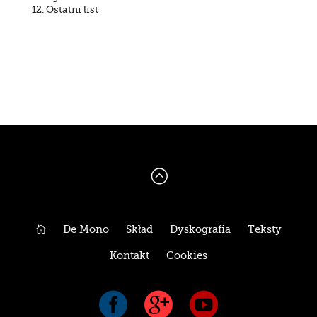
12. Ostatni list
:

De Mono
Skład
Dyskografia
Teksty
Kontakt
Cookies


