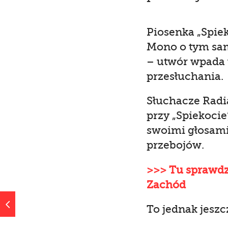
Piosenka „Spiek
Mono o tym sam
– utwór wpada
przesłuchania.
Słuchacze Radia
przy „Spiekocie
swoimi głosami 
przebojów.
>>> Tu sprawdzi
Zachód
4
To jednak jeszc