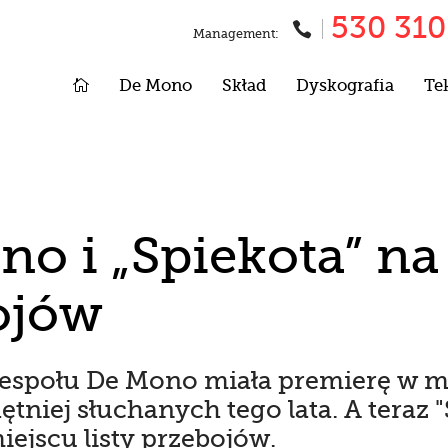
530 310

Management:

De Mono
Skład
Dyskografia
Te
o i „Spiekota” na 
ojów
espołu De Mono miała premierę w maj
ętniej słuchanych tego lata. A teraz "
ejscu listy przebojów.