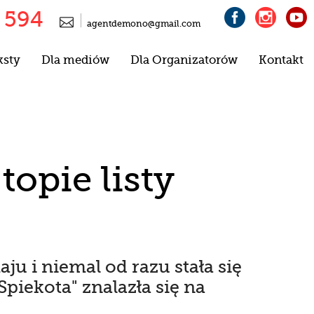
 594




agentdemono@gmail.com
ksty
Dla mediów
Dla Organizatorów
Kontakt
topie listy
u i niemal od razu stała się
Spiekota" znalazła się na