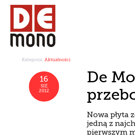
Kategoria:
Aktualności
De Mon
16
SIE
przeb
2012
Nowa płyta z
jedną z najch
pierwszym mi