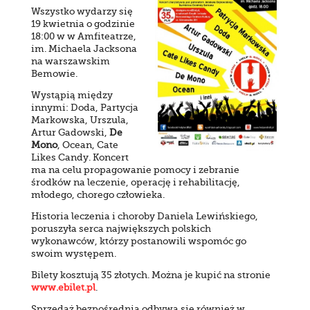
Wszystko wydarzy się
19 kwietnia o godzinie
18:00 w w Amfiteatrze,
im. Michaela Jacksona
na warszawskim
Bemowie.
Wystąpią między
innymi: Doda, Partycja
Markowska, Urszula,
Artur Gadowski,
De
Mono
, Ocean, Cate
Likes Candy. Koncert
ma na celu propagowanie pomocy i zebranie
środków na leczenie, operację i rehabilitację,
młodego, chorego człowieka.
Historia leczenia i choroby Daniela Lewińskiego,
poruszyła serca największych polskich
wykonawców, którzy postanowili wspomóc go
swoim występem.
Bilety kosztują 35 złotych. Można je kupić na stronie
www.ebilet.pl
.
Sprzedaż bezpośrednia odbywa się również w