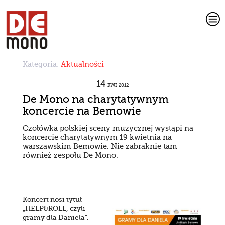
c
Kategoria:
Aktualności
14
KWI
2012
De Mono na charytatywnym
koncercie na Bemowie
Czołówka polskiej sceny muzycznej wystąpi na
koncercie charytatywnym 19 kwietnia na
warszawskim Bemowie. Nie zabraknie tam
również zespołu De Mono.
Koncert nosi tytuł
„HELP&ROLL, czyli
gramy dla Daniela”.