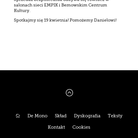
salonach sieci EMPIK i Bemowskim Centrum
Kultury.
Spotkajmy się 19 kwietnia! Pomożemy Danielowi!
:

De Mono
Skład
Dyskografia
Teksty
Kontakt
Cookies