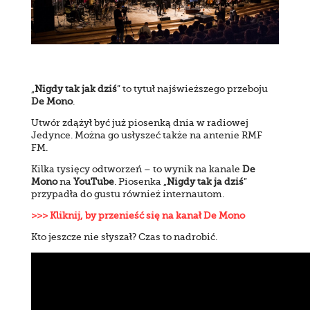
„
Nigdy tak jak dziś
” to tytuł najświeższego przeboju
De Mono
.
Utwór zdążył być już piosenką dnia w radiowej
Jedynce. Można go usłyszeć także na antenie RMF
FM.
Kilka tysięcy odtworzeń – to wynik na kanale
De
Mono
na
YouTube
. Piosenka „
Nigdy tak ja dziś
”
przypadła do gustu również internautom.
>>> Kliknij, by przenieść się na kanał De Mono
Kto jeszcze nie słyszał? Czas to nadrobić.