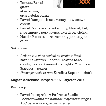
Tomasz Banaś –
gitara
akustyczna,
gitara elektryczna
Paweł Dampc – instrumenty klawiszowe,
chórki
Paweł Pełczyński – saksofony, klarnet, flet,
instrumenty perkusyjne, akordeon, chórki
Marcin Korbacz – instrumenty perkusyjne,
cajon
Gościnnie:
Próżno nie chcę czekać na twoją miłość
:
Karolina Supron – chórki, Joanna Sabo –
chórki, Jakub Domański – trąbka, Zbigniew
Starosta – puzon
Nasza jest cała ta noc:
Karolina Supron – chórki
Nagrań dokonano listopad 2016 – styczeń 2017
Realizacja:
Paweł Pełczyński w Po Prostu Studio –
Podziękowania dla Konrada Majchrowskiego i
Audiostacji za wsparcie, wiedzę