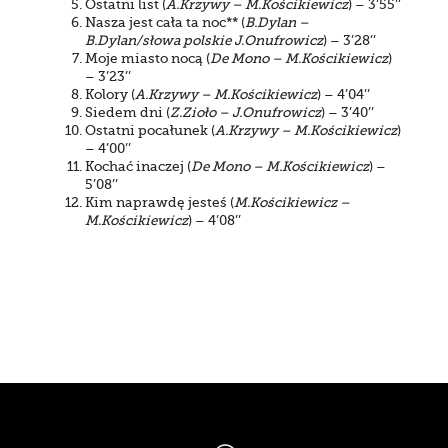
Ostatni list (
A.Krzywy – M.Kościkiewicz
) – 3’55’’
Nasza jest cała ta noc** (
B.Dylan –
B.Dylan/słowa polskie J.Onufrowicz
) – 3’28’’
Moje miasto nocą (
De Mono – M.Kościkiewicz
)
– 3’23’’
Kolory (
A.Krzywy – M.Kościkiewicz
) – 4’04’’
Siedem dni (
Z.Zioło – J.Onufrowicz
) – 3’40’’
Ostatni pocałunek (
A.Krzywy – M.Kościkiewicz
)
– 4’00’’
Kochać inaczej (
De Mono – M.Kościkiewicz
) –
5’08’’
Kim naprawdę jesteś (
M.Kościkiewicz –
M.Kościkiewicz
) – 4’08’’