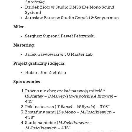
i profeskę.
Dzidek Zioło w Studio DMSS (De Mono Sound
System)
Jarosław Baran w Studio Gorycki & Sznyterman
Miks:
Sergiusz Supron i Paweł Pełczyński
Mastering
:
Jacek Gawłowski w JG Master Lab
Projekt graficzny i zdjęcia:
Hubert Jim Zieliński
Spis utworów:
Próżno nie chcę czekać na twoją miłość *
(
B.Marley – B.Marley/słowa polskie A.Krzywy
) –
4’11’’
Póki na to czas (
T.Banaś – W.Byrski
) – 3’03’’
Zostańmy sami (
De Mono – M.Kościkiewicz
) –
4’58’’
Statki na niebie (
M.Kościkiewicz –
M.Kościkiewicz
) – 4’16’’