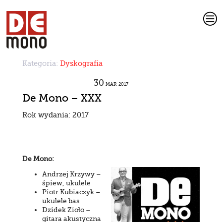
c
Kategoria:
Dyskografia
30
MAR
2017
De Mono – XXX
Rok wydania: 2017
De Mono:
Andrzej Krzywy –
śpiew, ukulele
Piotr Kubiaczyk –
ukulele bas
Dzidek Zioło –
gitara akustyczna