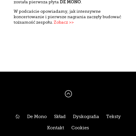
została pierwsza płyta
DE MONO
.
W podcaście opowiadamy, jak intensywne
koncertowanie i pierwsze nagrania zaczęły budować
tożsamość zespołu.
Zobacz >>
:

De Mono
Skład
Dyskografia
Teksty
Kontakt
Cookies