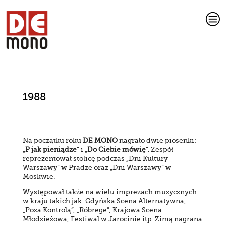
c
1988
Na początku roku
DE MONO
nagrało dwie piosenki:
„
P jak pieniądze
” i „
Do Ciebie mówię
”. Zespół
reprezentował stolicę podczas „Dni Kultury
Warszawy” w Pradze oraz „Dni Warszawy” w
Moskwie.
Występował także na wielu imprezach muzycznych
w kraju takich jak: Gdyńska Scena Alternatywna,
„Poza Kontrolą”, „Róbrege”, Krajowa Scena
Młodzieżowa, Festiwal w Jarocinie itp. Zimą nagrana