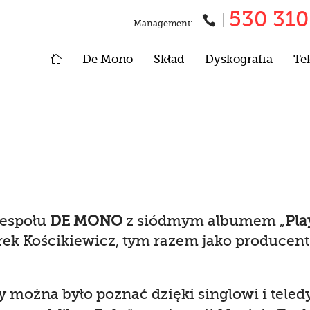
530 310

Management:

De Mono
Skład
Dyskografia
Te
zespołu
DE MONO
z siódmym albumem „
Pla
ek Kościkiewicz, tym razem jako producen
 można było poznać dzięki singlowi i teled