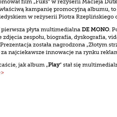
romował film „Fuks” w reżyserii Macieja Dutk
właściwą kampanię promocyjną albumu, to 
eledyskiem w reżyserii Piotra Rzeplińskiego o
o pierwsza płyta multimedialna
DE MONO
. P
zdjęcia zespołu, biografia, dyskografia, vi
 Prezentacja została nagrodzona „Złotym st
za najciekawsze innowacje na rynku rekl
aście, jak album „
Play
” stał się multimedia
>>