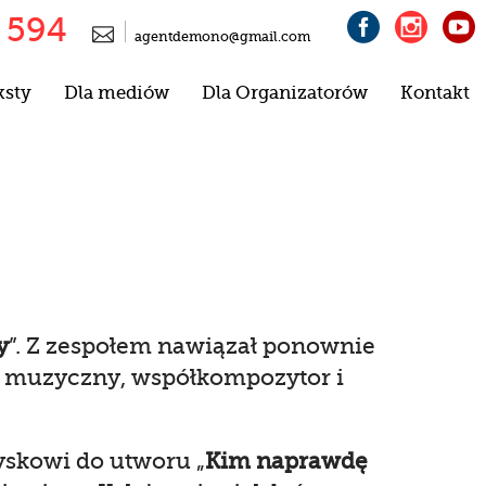
 594




agentdemono@gmail.com
ksty
Dla mediów
Dla Organizatorów
Kontakt
y
”. Z zespołem nawiązał ponownie
t muzyczny, współkompozytor i
yskowi do utworu „
Kim naprawdę