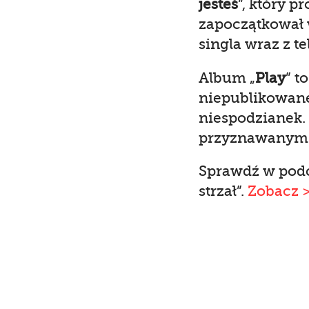
jesteś
”, który p
zapoczątkował 
singla wraz z t
Album „
Play
” t
niepublikowane 
niespodzianek.
przyznawanym 
Sprawdź w podc
strzał”.
Zobacz 