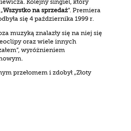
iewicza. Kolejny singiel, który
„
Wszystko na sprzedaż
”. Premiera
dbyła się 4 października 1999 r.
oza muzyką znalazły się na niej się
deoclipy oraz wiele innych
rzałem”, wyróżnieniem
amowym.
lnym przełomem i zdobył „Złoty