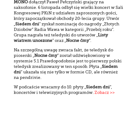
MONO
dołączył Paweł Pełczyński grający na
saksofonie. 6 listopada odbył się wielki koncert w Sali
Kongresowej PKiN z udziałem zaproszonych gości,
który zapoczątkował obchody 20-lecia grupy. Utwór
„
Siedem dni
” zyskał nominację do nagrody „Złotych
Dziobów” Radia Wawa w kategorii „Przebój roku”.
Grupa nagrała też teledyski do utworów „
Listy
wiatrem unoszone
” oraz „
Nocne ćmy
”.
Na szczególną uwagę zwraca fakt, że teledysk do
piosenki „
Nocne ćmy
” został udźwiękowiony w
systemie 5.1 Prawdopodobnie jest to pierwszy polski
teledysk zrealizowany w ten sposób. Płyta „
Siedem
dni
” ukazała się nie tylko w formie CD, ale również
na pendrivie.
W podcaście wracamy do 10. płyty „
Siedem dni
”,
koncertów i telewizyjnych programów.
Zobacz >>