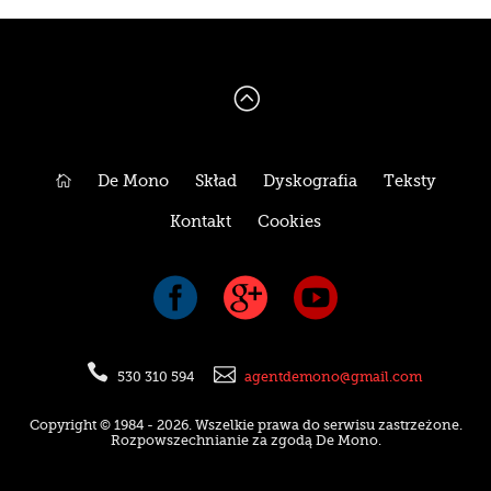
:

De Mono
Skład
Dyskografia
Teksty
Kontakt
Cookies





530 310 594
agentdemono@gmail.com
Copyright © 1984 - 2026. Wszelkie prawa do serwisu zastrzeżone.
Rozpowszechnianie za zgodą De Mono.