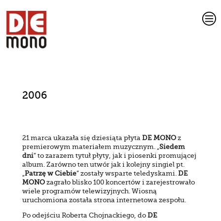
c
2006
21 marca ukazała się dziesiąta płyta
DE MONO
z
premierowym materiałem muzycznym. „
Siedem
dni
” to zarazem tytuł płyty, jak i piosenki promującej
album. Zarówno ten utwór jak i kolejny singiel pt.
„
Patrzę w Ciebie
” zostały wsparte teledyskami.
DE
MONO
zagrało blisko 100 koncertów i zarejestrowało
wiele programów telewizyjnych. Wiosną
uruchomiona została strona internetowa zespołu.
Po odejściu Roberta Chojnackiego, do
DE