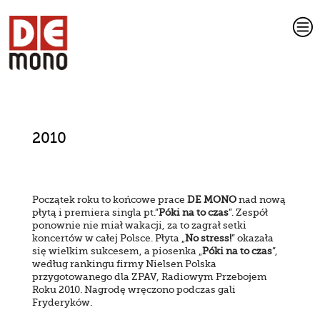
c
2010
Początek roku to końcowe prace
DE MONO
nad nową
płytą i premiera singla pt.”
Póki na to czas
”. Zespół
ponownie nie miał wakacji, za to zagrał setki
koncertów w całej Polsce. Płyta „
No stress!
” okazała
się wielkim sukcesem, a piosenka „
Póki na to czas
”,
według rankingu firmy Nielsen Polska
przygotowanego dla ZPAV, Radiowym Przebojem
Roku 2010. Nagrodę wręczono podczas gali
Fryderyków.