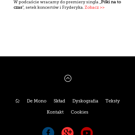
W podcaście wracamy do premiery singla „
Póki na to
czas
”, setek koncertów i Fryderyka.
Zobacz >>
:

De Mono
Skład
Dyskografia
Teksty
Kontakt
Cookies


