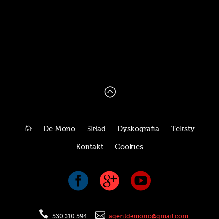
:

De Mono
Skład
Dyskografia
Teksty
Kontakt
Cookies





530 310 594
agentdemono@gmail.com