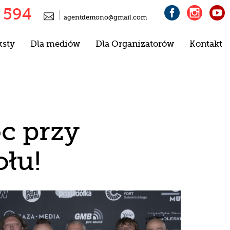
 594




agentdemono@gmail.com
ksty
Dla mediów
Dla Organizatorów
Kontakt
c przy
ołu!