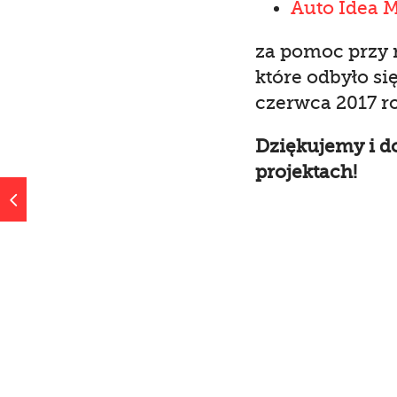
Auto Idea 
za pomoc przy r
które odbyło si
czerwca 2017 r
Dziękujemy i d
projektach!
4