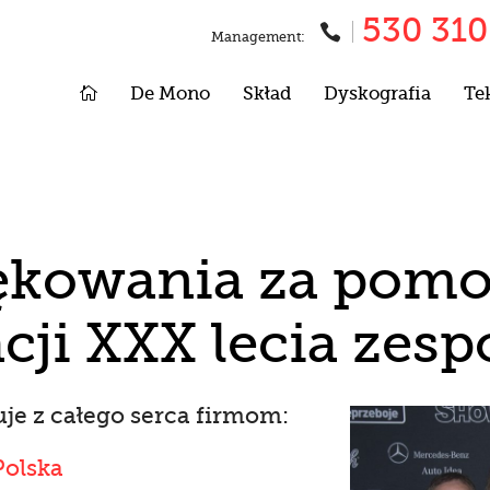
530 310

Management:

De Mono
Skład
Dyskografia
Te
ękowania za pomo
acji XXX lecia zesp
je z całego serca firmom:
Polska