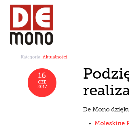
Kategoria:
Aktualności
Podzi
16
CZE
realiz
2017
De Mono dzięku
Moleskine 