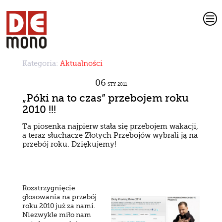
c
Kategoria:
Aktualności
06
STY
2011
„Póki na to czas” przebojem roku
2010 !!!
Ta piosenka najpierw stała się przebojem wakacji,
a teraz słuchacze Złotych Przebojów wybrali ją na
przebój roku. Dziękujemy!
Rozstrzygnięcie
głosowania na przebój
roku 2010 już za nami.
Niezwykle miło nam