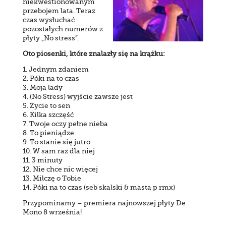
niekwestionowanym
przebojem lata. Teraz
czas wysłuchać
pozostałych numerów z
płyty „No stress”.
Oto piosenki, które znalazły się na krążku:
1. Jednym zdaniem
2. Póki na to czas
3. Moja lady
4. (No Stress) wyjście zawsze jest
5. Życie to sen
6. Kilka szczęść
7. Twoje oczy pełne nieba
8. To pieniądze
9. To stanie się jutro
10. W sam raz dla niej
11. 3 minuty
12. Nie chce nic więcej
13. Milczę o Tobie
14. Póki na to czas (seb skalski & masta p rmx)
Przypominamy – premiera najnowszej płyty De
Mono 8 września!