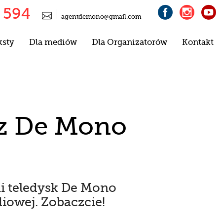
 594




agentdemono@gmail.com
ksty
Dla mediów
Dla Organizatorów
Kontakt
acz De Mono
mi teledysk De Mono
diowej. Zobaczcie!