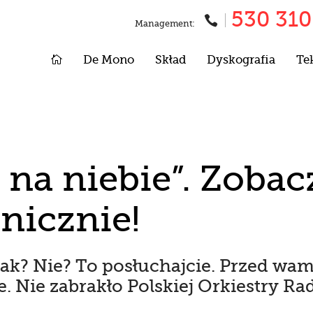
530 310

Management:

De Mono
Skład
Dyskografia
Te
i na niebie”. Zob
nicznie!
Tak? Nie? To posłuchajcie. Przed wa
. Nie zabrakło Polskiej Orkiestry Ra