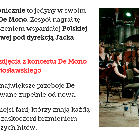
nicznie
to jedyny w swoim
De Mono
. Zespół nagrał tę
yszeniem wspaniałej
Polskiej
owej pod dyrekcją Jacka
zdjęcia z koncertu De Mono
utosławskiego
największe przeboje
De
wane zupełnie od nowa.
ejsi fani, którzy znają każdą
 zaskoczeni brzmieniem
szych hitów.