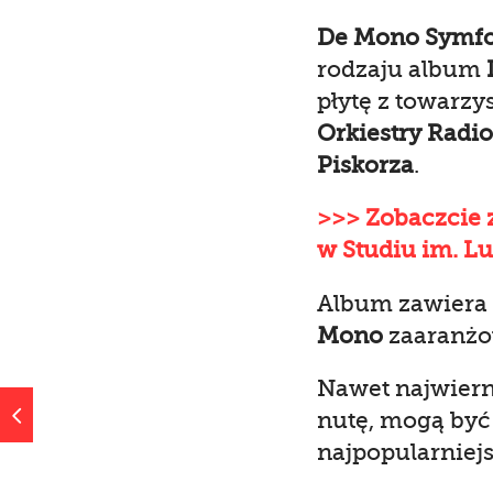
De Mono Symfo
rodzaju album
płytę z towarz
Orkiestry Radi
Piskorza
.
>>> Zobaczcie 
w Studiu im. L
Album zawiera 
Mono
zaaranżo
Nawet najwierni
4
nutę, mogą być
najpopularniej