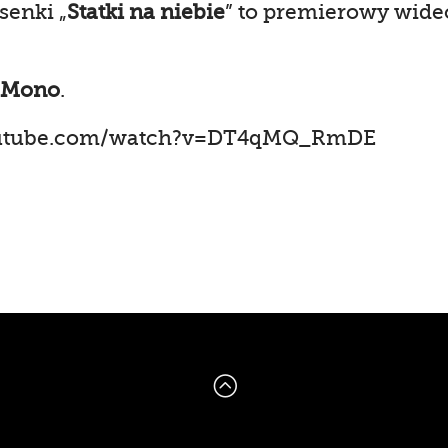
senki „
Statki na niebie
” to premierowy wideo
 Mono
.
outube.com/watch?v=DT4qMQ_RmDE
: