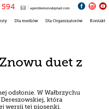
 594




agentdemono@gmail.com
ksty
Dla mediów
Dla Organizatorów
Kontakt
 Znowu duet z
ej odsłonie. W Wałbrzychu
Dereszowskiej, która
wersji tej piosenki.