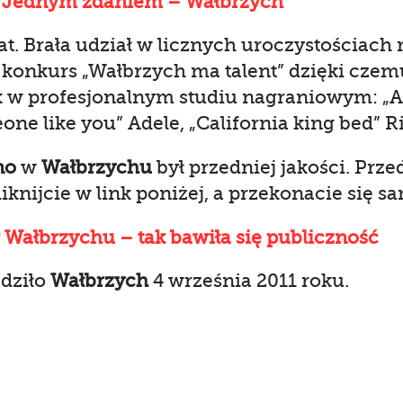
 Jednym zdaniem – Wałbrzych
at. Brała udział w licznych uroczystościac
a konkurs „Wałbrzych ma talent” dzięki cze
k w profesjonalnym studiu nagraniowym: „Ai
one like you” Adele, „California king bed” 
no
w
Wałbrzychu
był przedniej jakości. Prz
iknijcie w link poniżej, a przekonacie się sa
Wałbrzychu – tak bawiła się publiczność
dziło
Wałbrzych
4 września 2011 roku.