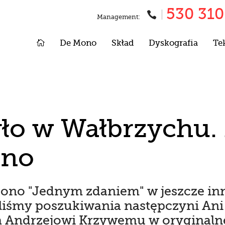
530 310

Management:

De Mono
Skład
Dyskografia
Te
yło w Wałbrzychu.
ono
ono "Jednym zdaniem" w jeszcze inn
śmy poszukiwania następczyni Ani 
 Andrzejowi Krzywemu w oryginalnej 