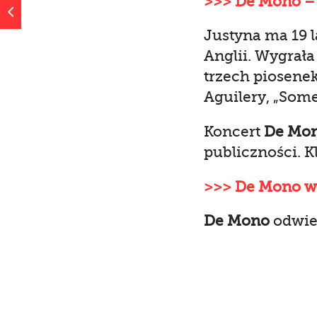
>>> De Mono –
4
Justyna ma 19 l
Anglii. Wygrał
trzech piosene
Aguilery, „Some
Koncert
De Mo
publiczności. Kl
>>> De Mono w 
De Mono
odwie