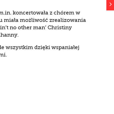
5
h m.in. koncertowała z chórem w
mu miała możliwość zrealizowania
n’t no other man’ Christiny
Rihanny.
ede wszystkim dzięki wspaniałej
mi.