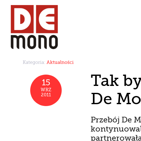
Kategoria:
Aktualności
Tak b
15
WRZ
De M
2011
Przebój De M
kontynuowali
partnerowała