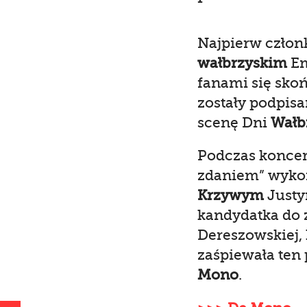
Najpierw czło
wałbrzyskim
Em
fanami się skoń
zostały podpisa
scenę Dni
Wałb
Podczas koncer
zdaniem” wyko
Krzywym
Justyn
kandydatka do 
Dereszowskiej, 
zaśpiewała ten 
Mono
.