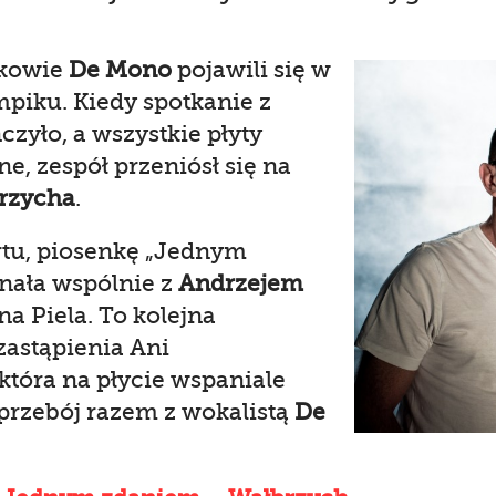
nkowie
De Mono
pojawili się w
piku. Kiedy spotkanie z
czyło, a wszystkie płyty
ne, zespół przeniósł się na
rzycha
.
tu, piosenkę „Jednym
nała wspólnie z
Andrzejem
a Piela. To kolejna
zastąpienia Ani
która na płycie wspaniale
przebój razem z wokalistą
De