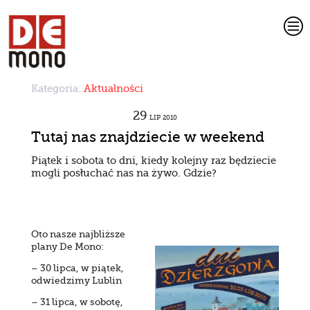
c
Kategoria:
Aktualności
29
LIP
2010
Tutaj nas znajdziecie w weekend
Piątek i sobota to dni, kiedy kolejny raz będziecie
mogli posłuchać nas na żywo. Gdzie?
Oto nasze najbliższe
plany De Mono:
– 30 lipca, w piątek,
odwiedzimy Lublin
– 31 lipca, w sobotę,