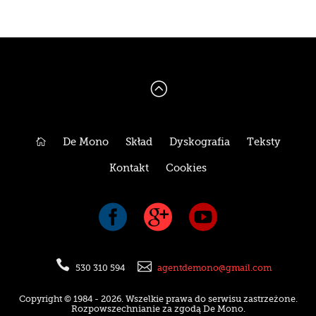
:

De Mono
Skład
Dyskografia
Teksty
Kontakt
Cookies





530 310 594
agentdemono@gmail.com
Copyright © 1984 - 2026. Wszelkie prawa do serwisu zastrzeżone.
Rozpowszechnianie za zgodą De Mono.