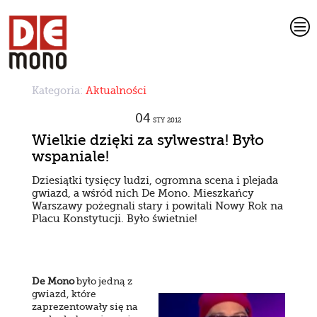
c
Kategoria:
Aktualności
04
STY
2012
Wielkie dzięki za sylwestra! Było
wspaniale!
Dziesiątki tysięcy ludzi, ogromna scena i plejada
gwiazd, a wśród nich De Mono. Mieszkańcy
Warszawy pożegnali stary i powitali Nowy Rok na
Placu Konstytucji. Było świetnie!
De Mono
było jedną z
gwiazd, które
zaprezentowały się na