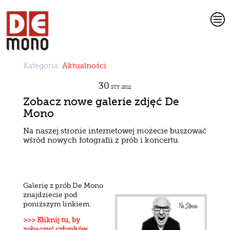
c
Kategoria:
Aktualności
30
STY
2011
Zobacz nowe galerie zdjęć De
Mono
Na naszej stronie internetowej możecie buszować
wśród nowych fotografii z prób i koncertu.
Galerię z prób De Mono
znajdziecie pod
poniższym linkiem.
>>> Kliknij tu, by
zobaczyć członków