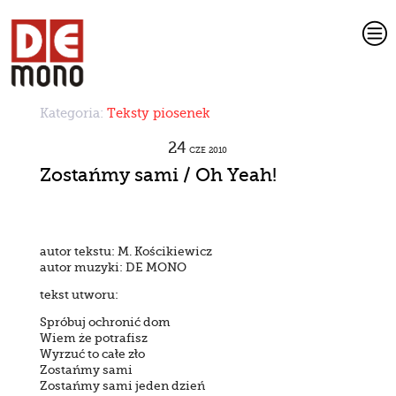
c
Kategoria:
Teksty piosenek
24
CZE
2010
Zostańmy sami / Oh Yeah!
autor tekstu: M. Kościkiewicz
autor muzyki: DE MONO
tekst utworu:
Spróbuj ochronić dom
Wiem że potrafisz
Wyrzuć to całe zło
Zostańmy sami
Zostańmy sami jeden dzień