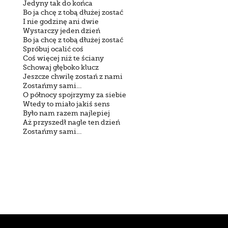
Jedyny tak do końca
Bo ja chcę z tobą dłużej zostać
I nie godzinę ani dwie
Wystarczy jeden dzień
Bo ja chcę z tobą dłużej zostać
Spróbuj ocalić coś
Coś więcej niż te ściany
Schowaj głęboko klucz
Jeszcze chwilę zostań z nami
Zostańmy sami…
O północy spojrzymy za siebie
Wtedy to miało jakiś sens
Było nam razem najlepiej
Aż przyszedł nagle ten dzień
Zostańmy sami…